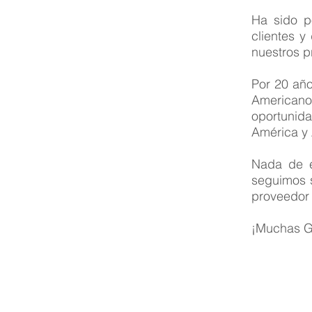
Ha sido p
clientes y
nuestros p
Por 20 año
American
oportunid
América y 
Nada de e
seguimos s
proveedor 
¡Muchas G