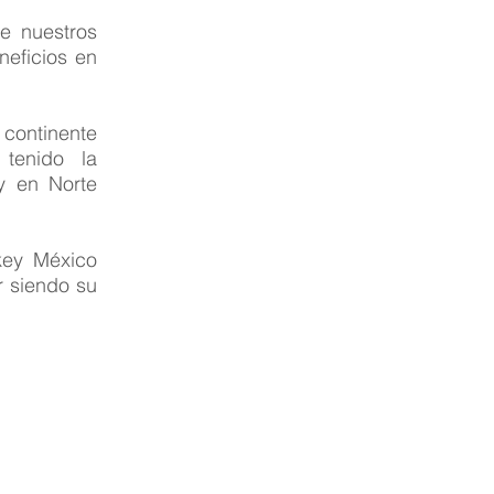
de nuestros
neficios en
 continente
 tenido la
y en Norte
key México
r siendo su