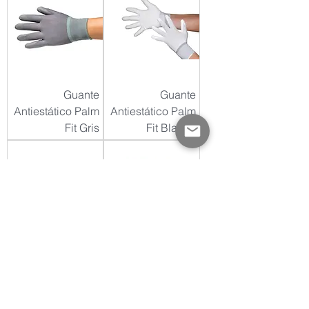
Guante
Guante
Antiestático Palm
Antiestático Palm
Fit Gris
Fit Blanco
Guante
Guante De Nitrilo
Antiestático De
Libre De Polvo
Nylon Top Fit