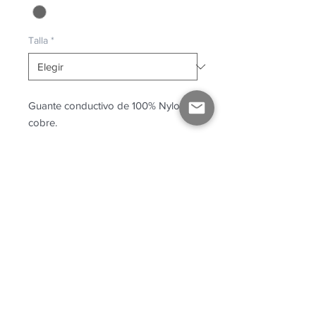
Talla
*
Guante conductivo de 100% Nylon y
cobre.
INFORMACIÓN DEL
PRODUCTO
Descargar
Ficha Técnica.
Contáctanos
© Copyright Allkey México 2026