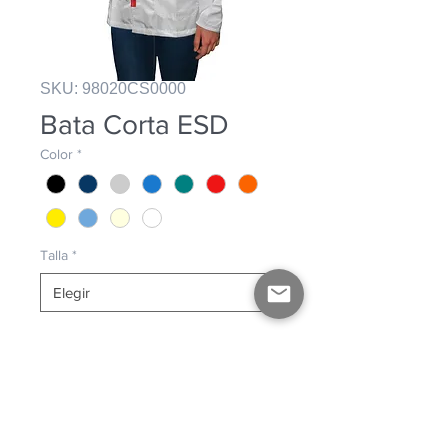
SKU: 98020CS0000
Bata Corta ESD
Color
*
Talla
*
Cierre frontal con broches metálicos.
Tres bolsas frontales.
Unisex.