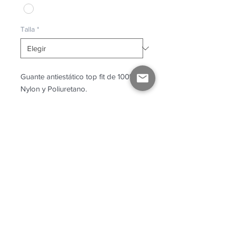
Talla
*
Guante antiestático top fit de 100%
Nylon y Poliuretano.
INFORMACIÓN DEL
PRODUCTO
Descargar
Ficha Técnica.
Contáctanos
© Copyright Allkey México 2026