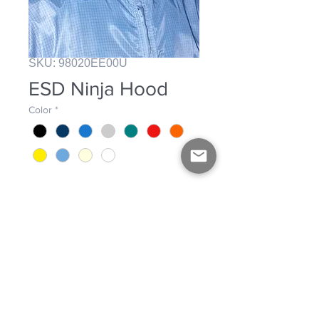
SKU: 98020EE00U
ESD Ninja Hood
Color
*
ESD Ninja Hood with adjustable 
straps. One Size. Unisex. 
INFORMACIÓN DEL
PRODUCTO
Disponible en todas nuestras telas.
Fabricado para uso en cuarto limpio.